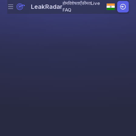
होम
विशेषताएँ
कीमत
Live
LeakRadar
Menu
Skip to content
FAQ