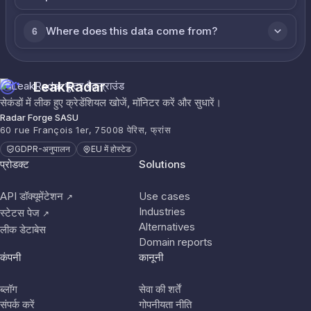
Where does this data come from?
6
LeakRadar
सेकंडों में लीक हुए क्रेडेंशियल खोजें, मॉनिटर करें और सुधारें।
Radar Forge SASU
60 rue François 1er, 75008 पेरिस, फ्रांस
GDPR-अनुपालन
EU में होस्टेड
प्रोडक्ट
Solutions
API डॉक्यूमेंटेशन
Use cases
↗
Industries
स्टेटस पेज
↗
Alternatives
लीक डेटाबेस
Domain reports
कंपनी
कानूनी
ब्लॉग
सेवा की शर्तें
संपर्क करें
गोपनीयता नीति