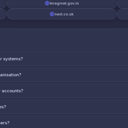
tnreginet.gov.in
next.co.uk
ur systems?
ganisation?
 accounts?
es?
ners?