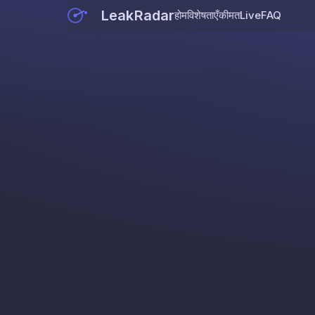
LeakRadar
होम
विशेषताएँ
कीमत
Live
FAQ