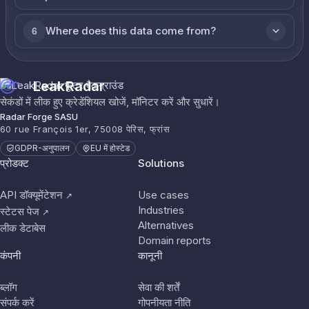
Where does this data come from?
6
LeakRadar
सेकंडों में लीक हुए क्रेडेंशियल खोजें, मॉनिटर करें और सुधारें।
Radar Forge SASU
60 rue François 1er, 75008 पेरिस, फ्रांस
GDPR-अनुपालन
EU में होस्टेड
प्रोडक्ट
Solutions
API डॉक्यूमेंटेशन
Use cases
↗
Industries
स्टेटस पेज
↗
Alternatives
लीक डेटाबेस
Domain reports
कंपनी
कानूनी
ब्लॉग
सेवा की शर्तें
संपर्क करें
गोपनीयता नीति