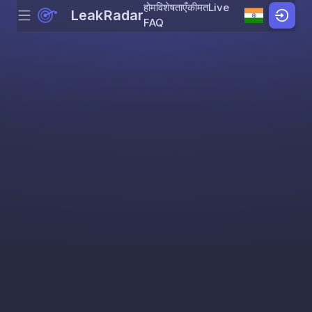
होम
विशेषताएँ
कीमत
Live
LeakRadar
Menu
Skip to content
FAQ