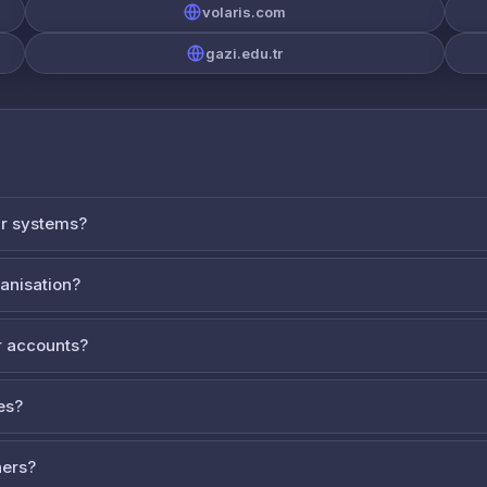
volaris.com
gazi.edu.tr
ur systems?
ganisation?
 accounts?
es?
ners?