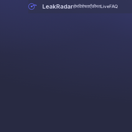
LeakRadar
होम
विशेषताएँ
कीमत
Live
FAQ