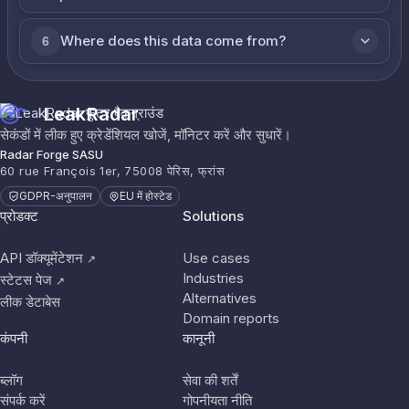
Where does this data come from?
6
LeakRadar
सेकंडों में लीक हुए क्रेडेंशियल खोजें, मॉनिटर करें और सुधारें।
Radar Forge SASU
60 rue François 1er, 75008 पेरिस, फ्रांस
GDPR-अनुपालन
EU में होस्टेड
प्रोडक्ट
Solutions
API डॉक्यूमेंटेशन
Use cases
↗
Industries
स्टेटस पेज
↗
Alternatives
लीक डेटाबेस
Domain reports
कंपनी
कानूनी
ब्लॉग
सेवा की शर्तें
संपर्क करें
गोपनीयता नीति