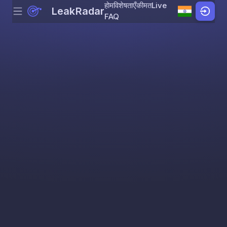
होम
विशेषताएँ
कीमत
Live
LeakRadar
Menu
Skip to content
FAQ