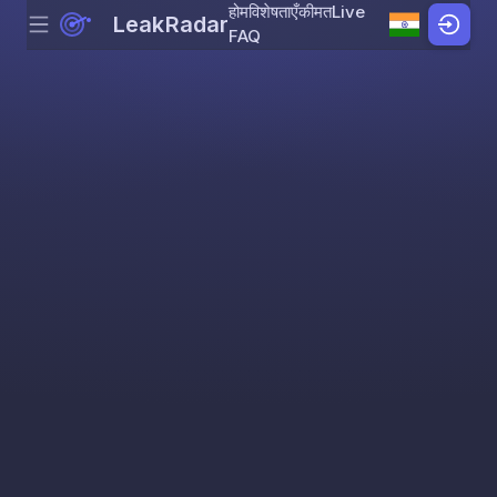
होम
विशेषताएँ
कीमत
Live
LeakRadar
Menu
Skip to content
FAQ