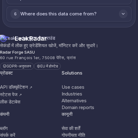
Where does this data come from?
6
LeakRadar
सेकंडों में लीक हुए क्रेडेंशियल खोजें, मॉनिटर करें और सुधारें।
Radar Forge SASU
60 rue François 1er, 75008 पेरिस, फ्रांस
GDPR-अनुपालन
EU में होस्टेड
प्रोडक्ट
Solutions
API डॉक्यूमेंटेशन
Use cases
↗
Industries
स्टेटस पेज
↗
Alternatives
लीक डेटाबेस
Domain reports
कंपनी
कानूनी
ब्लॉग
सेवा की शर्तें
संपर्क करें
गोपनीयता नीति