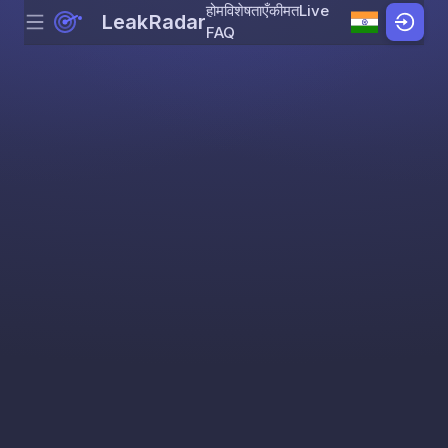
होम
विशेषताएँ
कीमत
Live
LeakRadar
Menu
Skip to content
FAQ