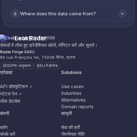
Where does this data come from?
6
LeakRadar
सेकंडों में लीक हुए क्रेडेंशियल खोजें, मॉनिटर करें और सुधारें।
Radar Forge SASU
60 rue François 1er, 75008 पेरिस, फ्रांस
GDPR-अनुपालन
EU में होस्टेड
प्रोडक्ट
Solutions
API डॉक्यूमेंटेशन
Use cases
↗
Industries
स्टेटस पेज
↗
Alternatives
लीक डेटाबेस
Domain reports
कंपनी
कानूनी
ब्लॉग
सेवा की शर्तें
संपर्क करें
गोपनीयता नीति