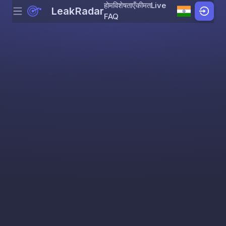
होम
विशेषताएँ
कीमत
Live
LeakRadar
Menu
Skip to content
FAQ