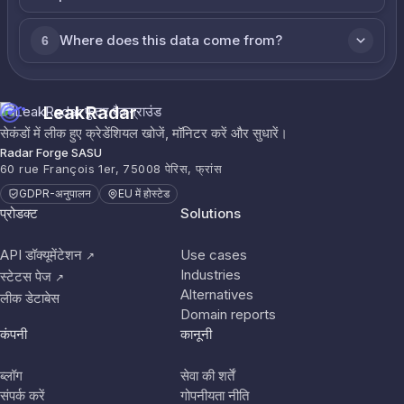
Where does this data come from?
6
LeakRadar
सेकंडों में लीक हुए क्रेडेंशियल खोजें, मॉनिटर करें और सुधारें।
Radar Forge SASU
60 rue François 1er, 75008 पेरिस, फ्रांस
GDPR-अनुपालन
EU में होस्टेड
प्रोडक्ट
Solutions
API डॉक्यूमेंटेशन
Use cases
↗
Industries
स्टेटस पेज
↗
Alternatives
लीक डेटाबेस
Domain reports
कंपनी
कानूनी
ब्लॉग
सेवा की शर्तें
संपर्क करें
गोपनीयता नीति