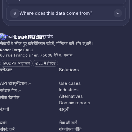
Where does this data come from?
6
LeakRadar
सेकंडों में लीक हुए क्रेडेंशियल खोजें, मॉनिटर करें और सुधारें।
Radar Forge SASU
60 rue François 1er, 75008 पेरिस, फ्रांस
GDPR-अनुपालन
EU में होस्टेड
प्रोडक्ट
Solutions
API डॉक्यूमेंटेशन
Use cases
↗
Industries
स्टेटस पेज
↗
Alternatives
लीक डेटाबेस
Domain reports
कंपनी
कानूनी
ब्लॉग
सेवा की शर्तें
संपर्क करें
गोपनीयता नीति