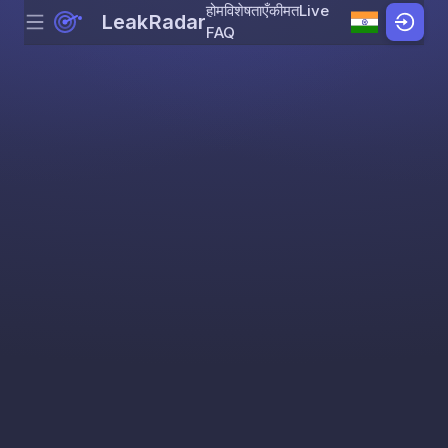
होम
विशेषताएँ
कीमत
Live
LeakRadar
Menu
Skip to content
FAQ