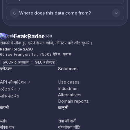
Where does this data come from?
6
LeakRadar
सेकंडों में लीक हुए क्रेडेंशियल खोजें, मॉनिटर करें और सुधारें।
Radar Forge SASU
60 rue François 1er, 75008 पेरिस, फ्रांस
GDPR-अनुपालन
EU में होस्टेड
प्रोडक्ट
Solutions
API डॉक्यूमेंटेशन
Use cases
↗
Industries
स्टेटस पेज
↗
Alternatives
लीक डेटाबेस
Domain reports
कंपनी
कानूनी
ब्लॉग
सेवा की शर्तें
संपर्क करें
गोपनीयता नीति