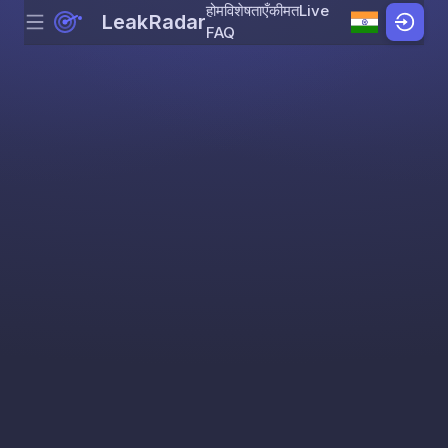
होम
विशेषताएँ
कीमत
Live
LeakRadar
Menu
Skip to content
FAQ