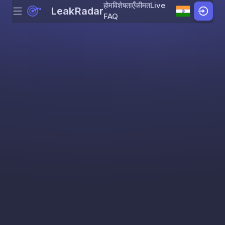
होम
विशेषताएँ
कीमत
Live
LeakRadar
Menu
Skip to content
FAQ