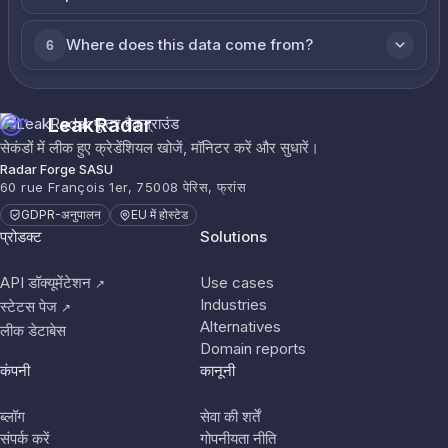
Where does this data come from?
6
LeakRadar
सेकंडों में लीक हुए क्रेडेंशियल खोजें, मॉनिटर करें और सुधारें।
Radar Forge SASU
60 rue François 1er, 75008 पेरिस, फ्रांस
GDPR-अनुपालन
EU में होस्टेड
प्रोडक्ट
Solutions
API डॉक्यूमेंटेशन
Use cases
↗
Industries
स्टेटस पेज
↗
Alternatives
लीक डेटाबेस
Domain reports
कंपनी
कानूनी
ब्लॉग
सेवा की शर्तें
संपर्क करें
गोपनीयता नीति