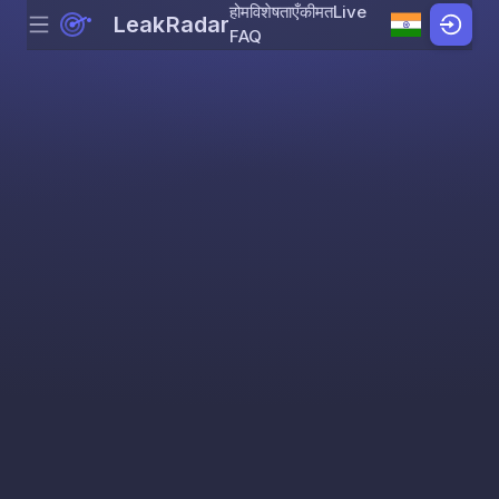
होम
विशेषताएँ
कीमत
Live
LeakRadar
Menu
Skip to content
FAQ