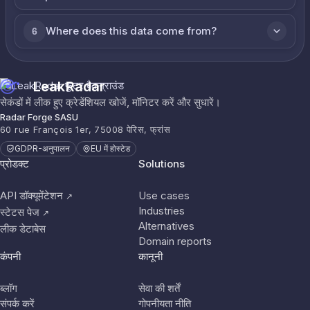
Where does this data come from?
6
LeakRadar
सेकंडों में लीक हुए क्रेडेंशियल खोजें, मॉनिटर करें और सुधारें।
Radar Forge SASU
60 rue François 1er, 75008 पेरिस, फ्रांस
GDPR-अनुपालन
EU में होस्टेड
प्रोडक्ट
Solutions
API डॉक्यूमेंटेशन
Use cases
↗
Industries
स्टेटस पेज
↗
Alternatives
लीक डेटाबेस
Domain reports
कंपनी
कानूनी
ब्लॉग
सेवा की शर्तें
संपर्क करें
गोपनीयता नीति