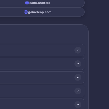
calm.android
gameleap.com