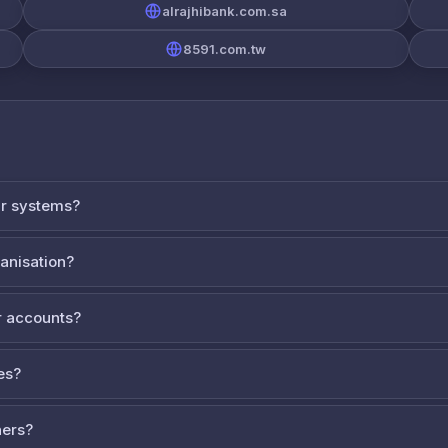
alrajhibank.com.sa
8591.com.tw
ur systems?
ganisation?
 accounts?
es?
ners?