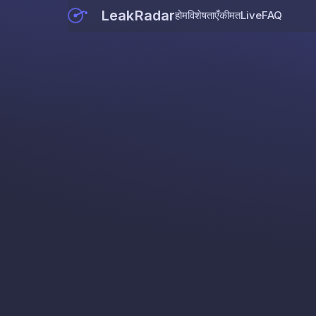
LeakRadar
होम
विशेषताएँ
कीमत
Live
FAQ