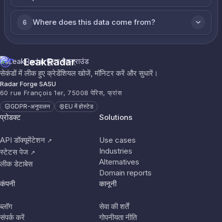
Where does this data come from?
6
LeakRadar
सेकंडों में लीक हुए क्रेडेंशियल खोजें, मॉनिटर करें और सुधारें।
Radar Forge SASU
60 rue François 1er, 75008 पेरिस, फ्रांस
GDPR-अनुपालन
EU में होस्टेड
प्रोडक्ट
Solutions
API डॉक्यूमेंटेशन
Use cases
↗
Industries
स्टेटस पेज
↗
Alternatives
लीक डेटाबेस
Domain reports
कंपनी
कानूनी
ब्लॉग
सेवा की शर्तें
संपर्क करें
गोपनीयता नीति