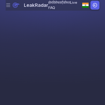
होम
विशेषताएँ
कीमत
Live
LeakRadar
Menu
Skip to content
FAQ