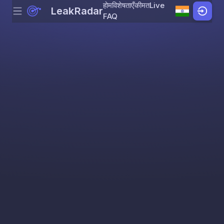
होम
विशेषताएँ
कीमत
Live
LeakRadar
Menu
Skip to content
FAQ