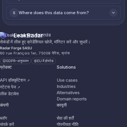
Where does this data come from?
6
LeakRadar
सेकंडों में लीक हुए क्रेडेंशियल खोजें, मॉनिटर करें और सुधारें।
Radar Forge SASU
60 rue François 1er, 75008 पेरिस, फ्रांस
GDPR-अनुपालन
EU में होस्टेड
प्रोडक्ट
Solutions
API डॉक्यूमेंटेशन
Use cases
↗
Industries
स्टेटस पेज
↗
Alternatives
लीक डेटाबेस
Domain reports
कंपनी
कानूनी
ब्लॉग
सेवा की शर्तें
संपर्क करें
गोपनीयता नीति