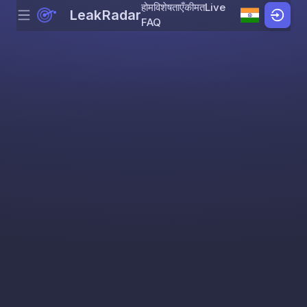
होम
विशेषताएँ
कीमत
Live
LeakRadar
Menu
Skip to content
FAQ