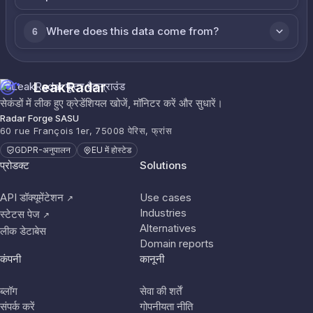
Where does this data come from?
6
LeakRadar
सेकंडों में लीक हुए क्रेडेंशियल खोजें, मॉनिटर करें और सुधारें।
Radar Forge SASU
60 rue François 1er, 75008 पेरिस, फ्रांस
GDPR-अनुपालन
EU में होस्टेड
प्रोडक्ट
Solutions
API डॉक्यूमेंटेशन
Use cases
↗
Industries
स्टेटस पेज
↗
Alternatives
लीक डेटाबेस
Domain reports
कंपनी
कानूनी
ब्लॉग
सेवा की शर्तें
संपर्क करें
गोपनीयता नीति