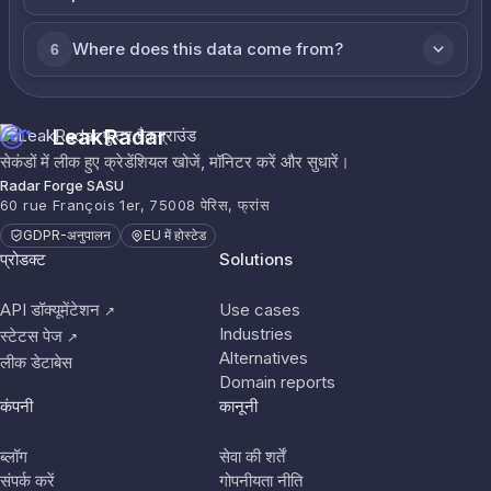
Where does this data come from?
6
LeakRadar
सेकंडों में लीक हुए क्रेडेंशियल खोजें, मॉनिटर करें और सुधारें।
Radar Forge SASU
60 rue François 1er, 75008 पेरिस, फ्रांस
GDPR-अनुपालन
EU में होस्टेड
प्रोडक्ट
Solutions
API डॉक्यूमेंटेशन
Use cases
↗
Industries
स्टेटस पेज
↗
Alternatives
लीक डेटाबेस
Domain reports
कंपनी
कानूनी
ब्लॉग
सेवा की शर्तें
संपर्क करें
गोपनीयता नीति