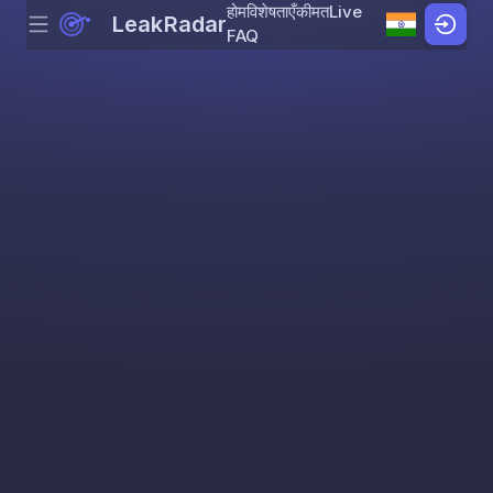
होम
विशेषताएँ
कीमत
Live
LeakRadar
Menu
Skip to content
FAQ