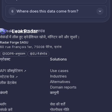
Where does this data come from?
6
LeakRadar
सेकंडों में लीक हुए क्रेडेंशियल खोजें, मॉनिटर करें और सुधारें।
Radar Forge SASU
60 rue François 1er, 75008 पेरिस, फ्रांस
GDPR-अनुपालन
EU में होस्टेड
प्रोडक्ट
Solutions
API डॉक्यूमेंटेशन
Use cases
↗
Industries
स्टेटस पेज
↗
Alternatives
लीक डेटाबेस
Domain reports
कंपनी
कानूनी
ब्लॉग
सेवा की शर्तें
संपर्क करें
गोपनीयता नीति