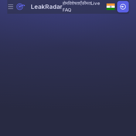
होम
विशेषताएँ
कीमत
Live
LeakRadar
Menu
Skip to content
FAQ