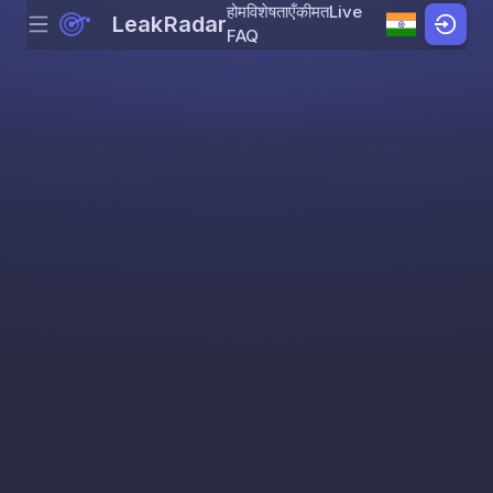
होम
विशेषताएँ
कीमत
Live
LeakRadar
Menu
Skip to content
FAQ