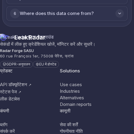
Where does this data come from?
6
LeakRadar
सेकंडों में लीक हुए क्रेडेंशियल खोजें, मॉनिटर करें और सुधारें।
Radar Forge SASU
60 rue François 1er, 75008 पेरिस, फ्रांस
GDPR-अनुपालन
EU में होस्टेड
प्रोडक्ट
Solutions
API डॉक्यूमेंटेशन
Use cases
↗
Industries
स्टेटस पेज
↗
Alternatives
लीक डेटाबेस
Domain reports
कंपनी
कानूनी
ब्लॉग
सेवा की शर्तें
संपर्क करें
गोपनीयता नीति