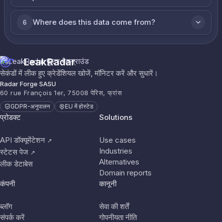
Where does this data come from?
6
LeakRadar
सेकंडों में लीक हुए क्रेडेंशियल खोजें, मॉनिटर करें और सुधारें।
Radar Forge SASU
60 rue François 1er, 75008 पेरिस, फ्रांस
GDPR-अनुपालन
EU में होस्टेड
प्रोडक्ट
Solutions
API डॉक्यूमेंटेशन
Use cases
↗
Industries
स्टेटस पेज
↗
Alternatives
लीक डेटाबेस
Domain reports
कंपनी
कानूनी
ब्लॉग
सेवा की शर्तें
संपर्क करें
गोपनीयता नीति