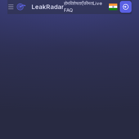
होम
विशेषताएँ
कीमत
Live
LeakRadar
Menu
Skip to content
FAQ