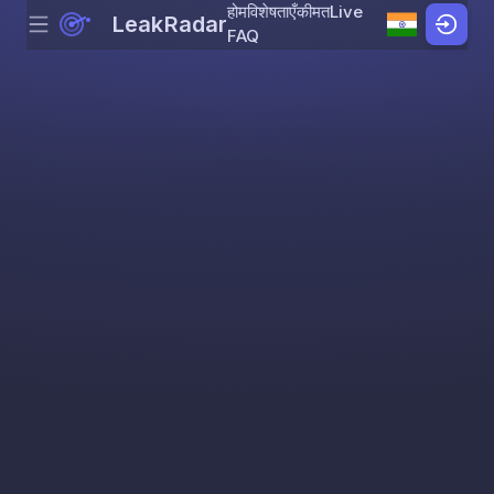
होम
विशेषताएँ
कीमत
Live
LeakRadar
Menu
Skip to content
FAQ