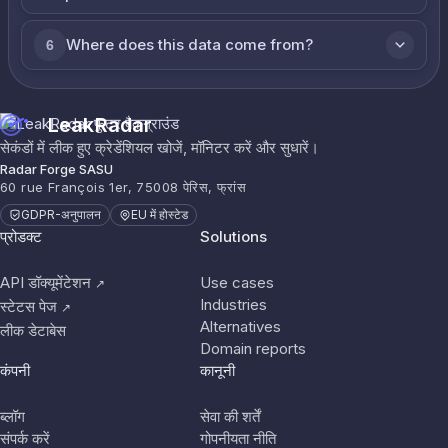
Where does this data come from?
6
LeakRadar
सेकंडों में लीक हुए क्रेडेंशियल खोजें, मॉनिटर करें और सुधारें।
Radar Forge SASU
60 rue François 1er, 75008 पेरिस, फ्रांस
GDPR-अनुपालन
EU में होस्टेड
प्रोडक्ट
Solutions
API डॉक्यूमेंटेशन
Use cases
↗
Industries
स्टेटस पेज
↗
Alternatives
लीक डेटाबेस
Domain reports
कंपनी
कानूनी
ब्लॉग
सेवा की शर्तें
संपर्क करें
गोपनीयता नीति