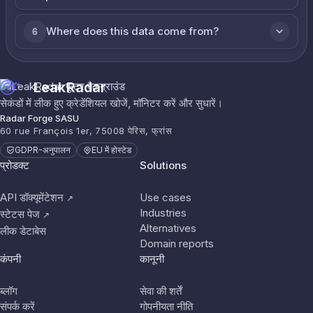
Where does this data come from?
6
LeakRadar
सेकंडों में लीक हुए क्रेडेंशियल खोजें, मॉनिटर करें और सुधारें।
Radar Forge SASU
60 rue François 1er, 75008 पेरिस, फ्रांस
GDPR-अनुपालन
EU में होस्टेड
प्रोडक्ट
Solutions
API डॉक्यूमेंटेशन
Use cases
↗
Industries
स्टेटस पेज
↗
Alternatives
लीक डेटाबेस
Domain reports
कंपनी
कानूनी
ब्लॉग
सेवा की शर्तें
संपर्क करें
गोपनीयता नीति