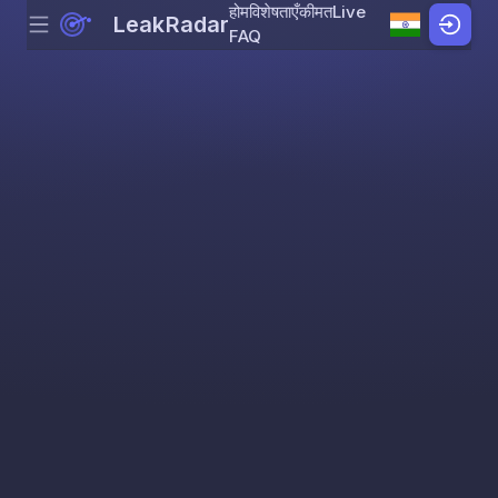
होम
विशेषताएँ
कीमत
Live
LeakRadar
Menu
Skip to content
FAQ