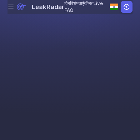
होम
विशेषताएँ
कीमत
Live
LeakRadar
Menu
Skip to content
FAQ