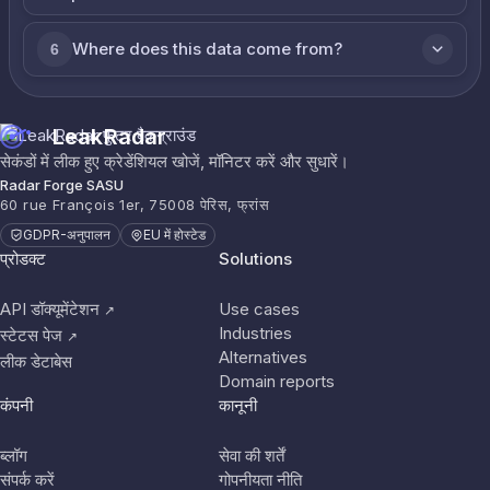
Where does this data come from?
6
LeakRadar
सेकंडों में लीक हुए क्रेडेंशियल खोजें, मॉनिटर करें और सुधारें।
Radar Forge SASU
60 rue François 1er, 75008 पेरिस, फ्रांस
GDPR-अनुपालन
EU में होस्टेड
प्रोडक्ट
Solutions
API डॉक्यूमेंटेशन
Use cases
↗
Industries
स्टेटस पेज
↗
Alternatives
लीक डेटाबेस
Domain reports
कंपनी
कानूनी
ब्लॉग
सेवा की शर्तें
संपर्क करें
गोपनीयता नीति