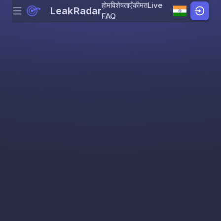
होम
विशेषताएँ
कीमत
Live
LeakRadar
Menu
Skip to content
FAQ