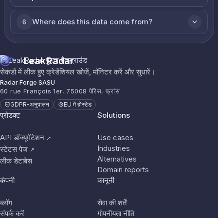
Where does this data come from?
6
LeakRadar
सेकंडों में लीक हुए क्रेडेंशियल खोजें, मॉनिटर करें और सुधारें।
Radar Forge SASU
60 rue François 1er, 75008 पेरिस, फ्रांस
GDPR-अनुपालन
EU में होस्टेड
प्रोडक्ट
Solutions
API डॉक्यूमेंटेशन
Use cases
↗
Industries
स्टेटस पेज
↗
Alternatives
लीक डेटाबेस
Domain reports
कंपनी
कानूनी
ब्लॉग
सेवा की शर्तें
संपर्क करें
गोपनीयता नीति