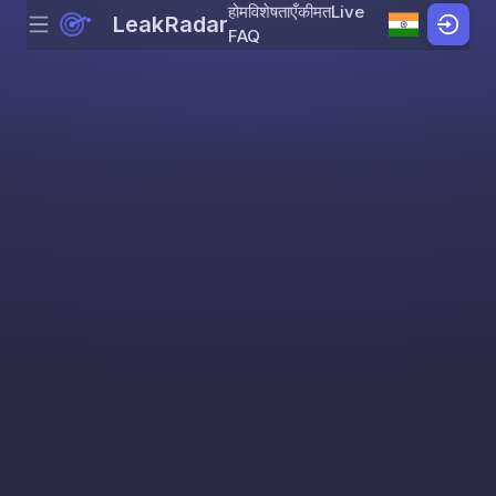
होम
विशेषताएँ
कीमत
Live
LeakRadar
Menu
Skip to content
FAQ