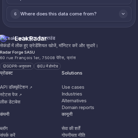
Where does this data come from?
6
LeakRadar
सेकंडों में लीक हुए क्रेडेंशियल खोजें, मॉनिटर करें और सुधारें।
Radar Forge SASU
60 rue François 1er, 75008 पेरिस, फ्रांस
GDPR-अनुपालन
EU में होस्टेड
प्रोडक्ट
Solutions
API डॉक्यूमेंटेशन
Use cases
↗
Industries
स्टेटस पेज
↗
Alternatives
लीक डेटाबेस
Domain reports
कंपनी
कानूनी
ब्लॉग
सेवा की शर्तें
संपर्क करें
गोपनीयता नीति