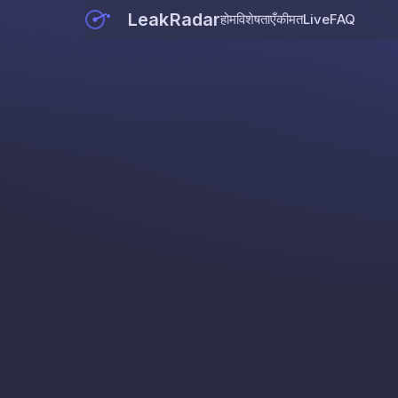
LeakRadar
होम
विशेषताएँ
कीमत
Live
FAQ