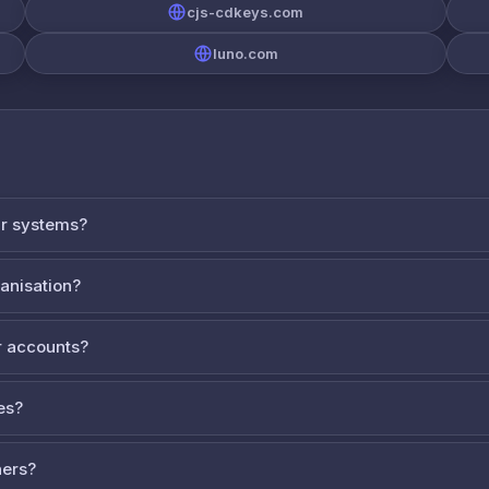
cjs-cdkeys.com
luno.com
ur systems?
ganisation?
 accounts?
es?
ners?