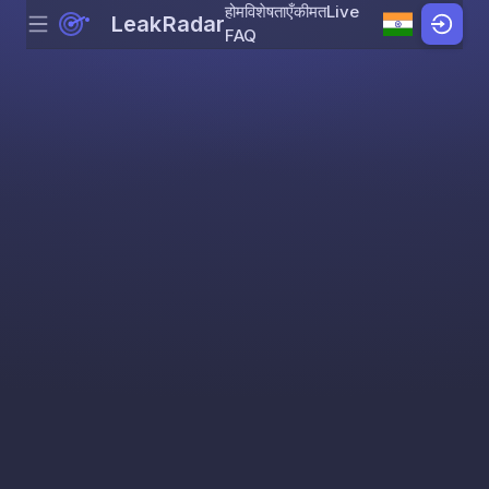
होम
विशेषताएँ
कीमत
Live
LeakRadar
Menu
Skip to content
FAQ