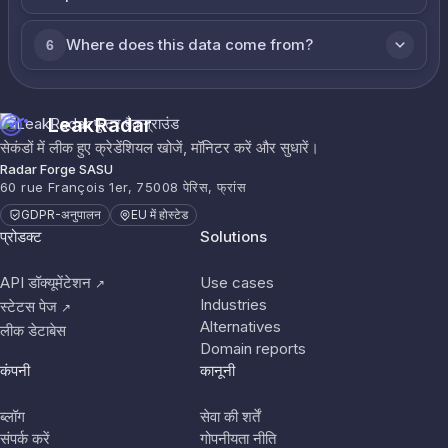
Where does this data come from?
6
LeakRadar
सेकंडों में लीक हुए क्रेडेंशियल खोजें, मॉनिटर करें और सुधारें।
Radar Forge SASU
60 rue François 1er, 75008 पेरिस, फ्रांस
GDPR-अनुपालन
EU में होस्टेड
प्रोडक्ट
Solutions
API डॉक्यूमेंटेशन
Use cases
↗
Industries
स्टेटस पेज
↗
Alternatives
लीक डेटाबेस
Domain reports
कंपनी
कानूनी
ब्लॉग
सेवा की शर्तें
संपर्क करें
गोपनीयता नीति