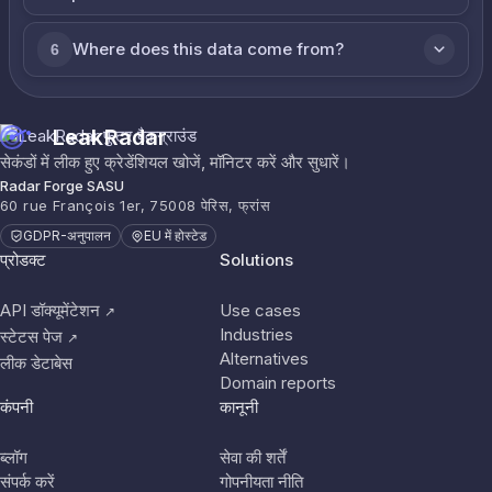
Where does this data come from?
6
LeakRadar
सेकंडों में लीक हुए क्रेडेंशियल खोजें, मॉनिटर करें और सुधारें।
Radar Forge SASU
60 rue François 1er, 75008 पेरिस, फ्रांस
GDPR-अनुपालन
EU में होस्टेड
प्रोडक्ट
Solutions
API डॉक्यूमेंटेशन
Use cases
↗
Industries
स्टेटस पेज
↗
Alternatives
लीक डेटाबेस
Domain reports
कंपनी
कानूनी
ब्लॉग
सेवा की शर्तें
संपर्क करें
गोपनीयता नीति