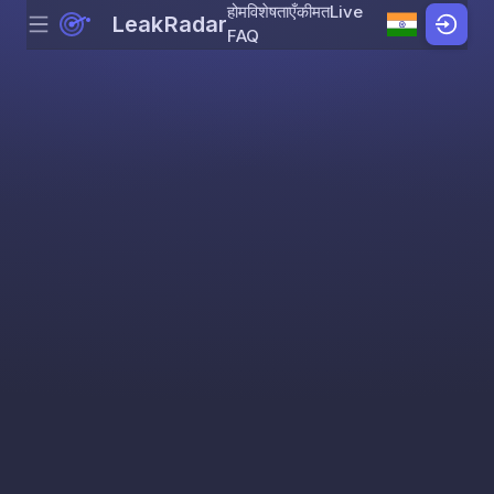
होम
विशेषताएँ
कीमत
Live
LeakRadar
Menu
Skip to content
FAQ