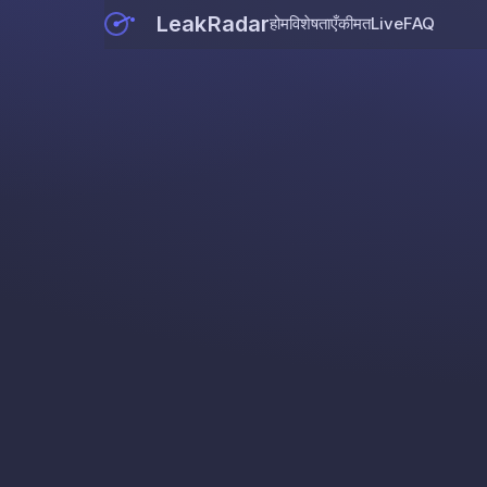
LeakRadar
होम
विशेषताएँ
कीमत
Live
FAQ