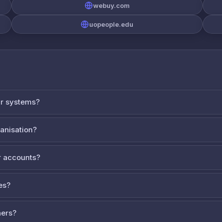
webuy.com
uopeople.edu
ur systems?
ganisation?
 accounts?
es?
ners?