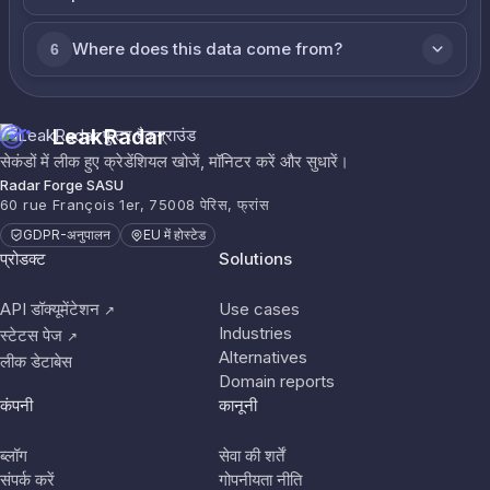
Where does this data come from?
6
LeakRadar
सेकंडों में लीक हुए क्रेडेंशियल खोजें, मॉनिटर करें और सुधारें।
Radar Forge SASU
60 rue François 1er, 75008 पेरिस, फ्रांस
GDPR-अनुपालन
EU में होस्टेड
प्रोडक्ट
Solutions
API डॉक्यूमेंटेशन
Use cases
↗
Industries
स्टेटस पेज
↗
Alternatives
लीक डेटाबेस
Domain reports
कंपनी
कानूनी
ब्लॉग
सेवा की शर्तें
संपर्क करें
गोपनीयता नीति