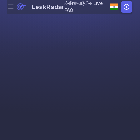
होम
विशेषताएँ
कीमत
Live
LeakRadar
Menu
Skip to content
FAQ