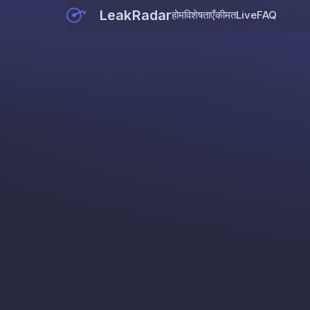
LeakRadar
होम
विशेषताएँ
कीमत
Live
FAQ