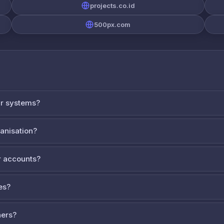
projects.co.id
500px.com
ur systems?
ganisation?
 accounts?
es?
ners?