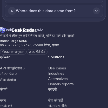
Where does this data come from?
6
LeakRadar
सेकंडों में लीक हुए क्रेडेंशियल खोजें, मॉनिटर करें और सुधारें।
Radar Forge SASU
60 rue François 1er, 75008 पेरिस, फ्रांस
GDPR-अनुपालन
EU में होस्टेड
प्रोडक्ट
Solutions
API डॉक्यूमेंटेशन
Use cases
↗
Industries
स्टेटस पेज
↗
Alternatives
लीक डेटाबेस
Domain reports
कंपनी
कानूनी
ब्लॉग
सेवा की शर्तें
संपर्क करें
गोपनीयता नीति