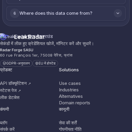
Where does this data come from?
6
LeakRadar
सेकंडों में लीक हुए क्रेडेंशियल खोजें, मॉनिटर करें और सुधारें।
Radar Forge SASU
60 rue François 1er, 75008 पेरिस, फ्रांस
GDPR-अनुपालन
EU में होस्टेड
प्रोडक्ट
Solutions
API डॉक्यूमेंटेशन
Use cases
↗
Industries
स्टेटस पेज
↗
Alternatives
लीक डेटाबेस
Domain reports
कंपनी
कानूनी
ब्लॉग
सेवा की शर्तें
संपर्क करें
गोपनीयता नीति