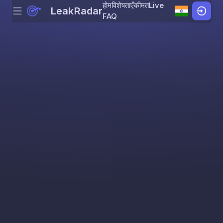
होम
विशेषताएँ
कीमत
Live
LeakRadar
Menu
Skip to content
FAQ