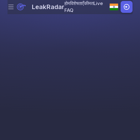
होम
विशेषताएँ
कीमत
Live
LeakRadar
Menu
Skip to content
FAQ