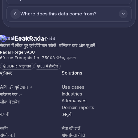
Where does this data come from?
6
LeakRadar
सेकंडों में लीक हुए क्रेडेंशियल खोजें, मॉनिटर करें और सुधारें।
Radar Forge SASU
60 rue François 1er, 75008 पेरिस, फ्रांस
GDPR-अनुपालन
EU में होस्टेड
प्रोडक्ट
Solutions
API डॉक्यूमेंटेशन
Use cases
↗
Industries
स्टेटस पेज
↗
Alternatives
लीक डेटाबेस
Domain reports
कंपनी
कानूनी
ब्लॉग
सेवा की शर्तें
संपर्क करें
गोपनीयता नीति