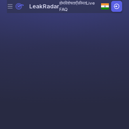
होम
विशेषताएँ
कीमत
Live
LeakRadar
Menu
Skip to content
FAQ