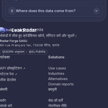
Where does this data come from?
6
LeakRadar
सेकंडों में लीक हुए क्रेडेंशियल खोजें, मॉनिटर करें और सुधारें।
Radar Forge SASU
60 rue François 1er, 75008 पेरिस, फ्रांस
GDPR-अनुपालन
EU में होस्टेड
प्रोडक्ट
Solutions
API डॉक्यूमेंटेशन
Use cases
↗
Industries
स्टेटस पेज
↗
Alternatives
लीक डेटाबेस
Domain reports
कंपनी
कानूनी
ब्लॉग
सेवा की शर्तें
संपर्क करें
गोपनीयता नीति