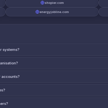
shopier.com
energyjobline.com
ur systems?
ganisation?
 accounts?
es?
ners?