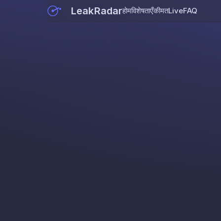
LeakRadar
होम
विशेषताएँ
कीमत
Live
FAQ