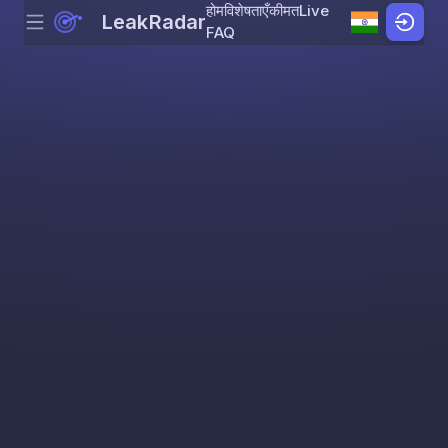
होम
विशेषताएँ
कीमत
Live
LeakRadar
Menu
Skip to content
FAQ