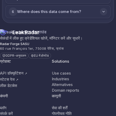
Where does this data come from?
6
LeakRadar
सेकंडों में लीक हुए क्रेडेंशियल खोजें, मॉनिटर करें और सुधारें।
Radar Forge SASU
60 rue François 1er, 75008 पेरिस, फ्रांस
GDPR-अनुपालन
EU में होस्टेड
प्रोडक्ट
Solutions
API डॉक्यूमेंटेशन
Use cases
↗
Industries
स्टेटस पेज
↗
Alternatives
लीक डेटाबेस
Domain reports
कंपनी
कानूनी
ब्लॉग
सेवा की शर्तें
संपर्क करें
गोपनीयता नीति