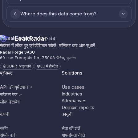
Where does this data come from?
6
LeakRadar
सेकंडों में लीक हुए क्रेडेंशियल खोजें, मॉनिटर करें और सुधारें।
Radar Forge SASU
60 rue François 1er, 75008 पेरिस, फ्रांस
GDPR-अनुपालन
EU में होस्टेड
प्रोडक्ट
Solutions
API डॉक्यूमेंटेशन
Use cases
↗
Industries
स्टेटस पेज
↗
Alternatives
लीक डेटाबेस
Domain reports
कंपनी
कानूनी
ब्लॉग
सेवा की शर्तें
संपर्क करें
गोपनीयता नीति