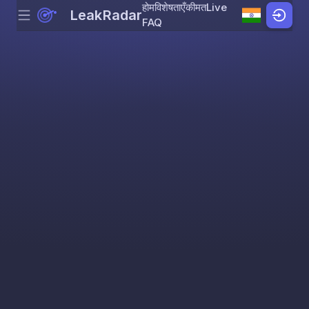
होम
विशेषताएँ
कीमत
Live
LeakRadar
Menu
Skip to content
FAQ