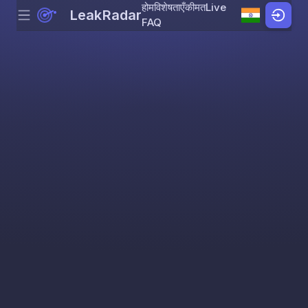
होम
विशेषताएँ
कीमत
Live
LeakRadar
Menu
Skip to content
FAQ