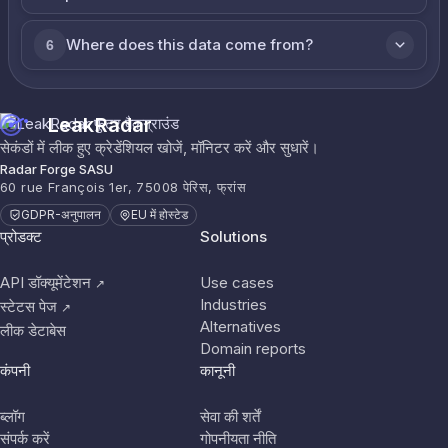
Where does this data come from?
6
LeakRadar
सेकंडों में लीक हुए क्रेडेंशियल खोजें, मॉनिटर करें और सुधारें।
Radar Forge SASU
60 rue François 1er, 75008 पेरिस, फ्रांस
GDPR-अनुपालन
EU में होस्टेड
प्रोडक्ट
Solutions
API डॉक्यूमेंटेशन
Use cases
↗
Industries
स्टेटस पेज
↗
Alternatives
लीक डेटाबेस
Domain reports
कंपनी
कानूनी
ब्लॉग
सेवा की शर्तें
संपर्क करें
गोपनीयता नीति