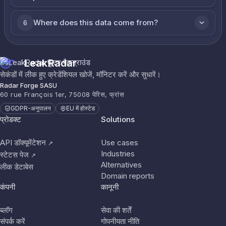
Where does this data come from?
6
LeakRadar
सेकंडों में लीक हुए क्रेडेंशियल खोजें, मॉनिटर करें और सुधारें।
Radar Forge SASU
60 rue François 1er, 75008 पेरिस, फ्रांस
GDPR-अनुपालन
EU में होस्टेड
प्रोडक्ट
Solutions
API डॉक्यूमेंटेशन
Use cases
↗
Industries
स्टेटस पेज
↗
Alternatives
लीक डेटाबेस
Domain reports
कंपनी
कानूनी
ब्लॉग
सेवा की शर्तें
संपर्क करें
गोपनीयता नीति