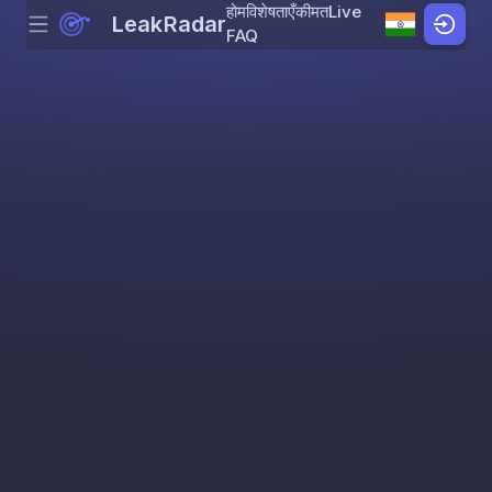
होम
विशेषताएँ
कीमत
Live
LeakRadar
Menu
Skip to content
FAQ