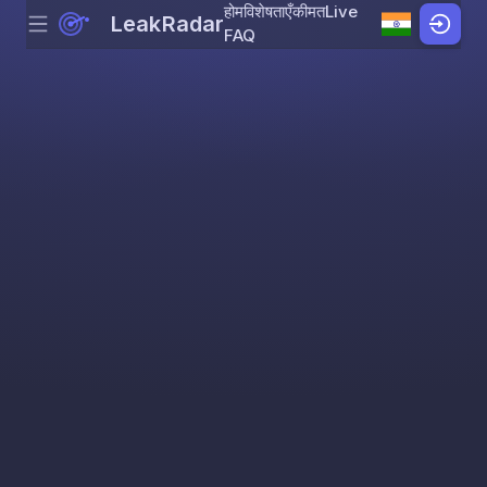
होम
विशेषताएँ
कीमत
Live
LeakRadar
Menu
Skip to content
FAQ