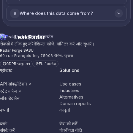
Where does this data come from?
6
LeakRadar
सेकंडों में लीक हुए क्रेडेंशियल खोजें, मॉनिटर करें और सुधारें।
Radar Forge SASU
60 rue François 1er, 75008 पेरिस, फ्रांस
GDPR-अनुपालन
EU में होस्टेड
प्रोडक्ट
Solutions
API डॉक्यूमेंटेशन
Use cases
↗
Industries
स्टेटस पेज
↗
Alternatives
लीक डेटाबेस
Domain reports
कंपनी
कानूनी
ब्लॉग
सेवा की शर्तें
संपर्क करें
गोपनीयता नीति