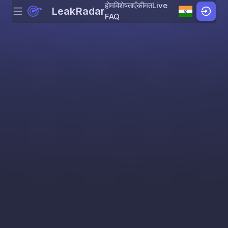
होम
विशेषताएँ
कीमत
Live
LeakRadar
Menu
Skip to content
FAQ