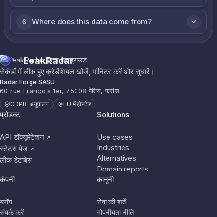
Where does this data come from?
6
LeakRadar
सेकंडों में लीक हुए क्रेडेंशियल खोजें, मॉनिटर करें और सुधारें।
Radar Forge SASU
60 rue François 1er, 75008 पेरिस, फ्रांस
GDPR-अनुपालन
EU में होस्टेड
प्रोडक्ट
Solutions
API डॉक्यूमेंटेशन
Use cases
↗
Industries
स्टेटस पेज
↗
Alternatives
लीक डेटाबेस
Domain reports
कंपनी
कानूनी
ब्लॉग
सेवा की शर्तें
संपर्क करें
गोपनीयता नीति