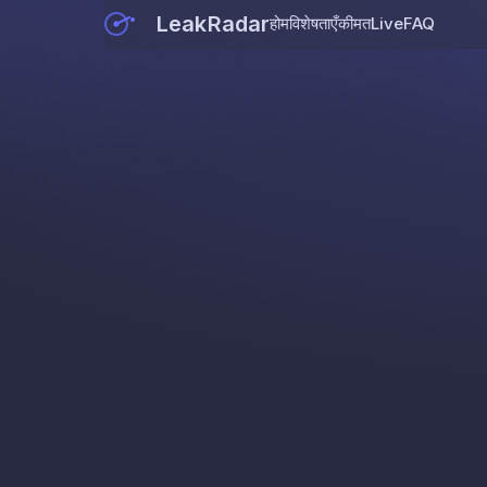
LeakRadar
होम
विशेषताएँ
कीमत
Live
FAQ