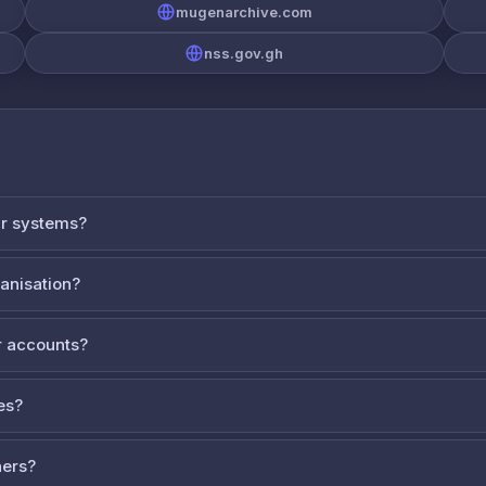
mugenarchive.com
nss.gov.gh
ur systems?
ganisation?
 accounts?
es?
ners?