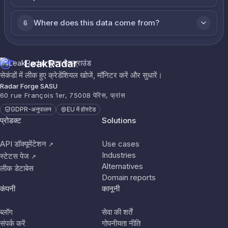
Where does this data come from?
6
LeakRadar
सेकंडों में लीक हुए क्रेडेंशियल खोजें, मॉनिटर करें और सुधारें।
Radar Forge SASU
60 rue François 1er, 75008 पेरिस, फ्रांस
GDPR-अनुपालन
EU में होस्टेड
प्रोडक्ट
Solutions
API डॉक्यूमेंटेशन
Use cases
↗
Industries
स्टेटस पेज
↗
Alternatives
लीक डेटाबेस
Domain reports
कंपनी
कानूनी
ब्लॉग
सेवा की शर्तें
संपर्क करें
गोपनीयता नीति