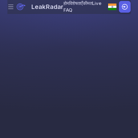
होम
विशेषताएँ
कीमत
Live
LeakRadar
Menu
Skip to content
FAQ