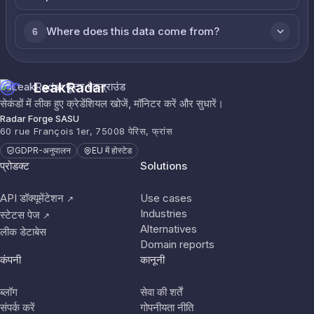
Where does this data come from?
6
LeakRadar
सेकंडों में लीक हुए क्रेडेंशियल खोजें, मॉनिटर करें और सुधारें।
Radar Forge SASU
60 rue François 1er, 75008 पेरिस, फ्रांस
GDPR-अनुपालन
EU में होस्टेड
प्रोडक्ट
Solutions
API डॉक्यूमेंटेशन
Use cases
↗
Industries
स्टेटस पेज
↗
Alternatives
लीक डेटाबेस
Domain reports
कंपनी
कानूनी
ब्लॉग
सेवा की शर्तें
संपर्क करें
गोपनीयता नीति