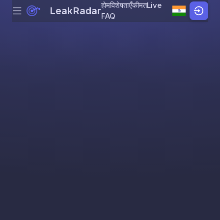
होम
विशेषताएँ
कीमत
Live
LeakRadar
Menu
Skip to content
FAQ