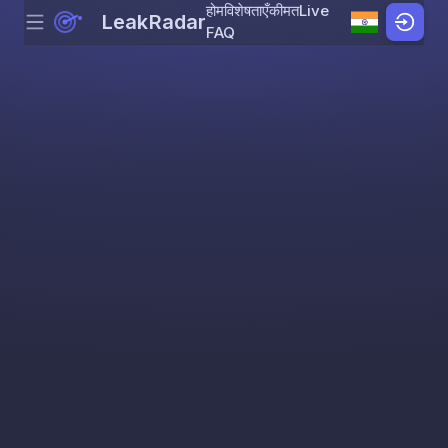
होम
विशेषताएँ
कीमत
Live
LeakRadar
Menu
Skip to content
FAQ