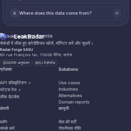
Where does this data come from?
6
LeakRadar
सेकंडों में लीक हुए क्रेडेंशियल खोजें, मॉनिटर करें और सुधारें।
Radar Forge SASU
60 rue François 1er, 75008 पेरिस, फ्रांस
GDPR-अनुपालन
EU में होस्टेड
प्रोडक्ट
Solutions
API डॉक्यूमेंटेशन
Use cases
↗
Industries
स्टेटस पेज
↗
Alternatives
लीक डेटाबेस
Domain reports
कंपनी
कानूनी
ब्लॉग
सेवा की शर्तें
संपर्क करें
गोपनीयता नीति