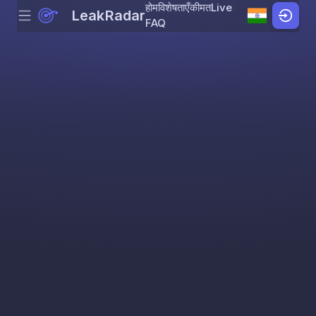
होम
विशेषताएँ
कीमत
Live
LeakRadar
Menu
Skip to content
FAQ