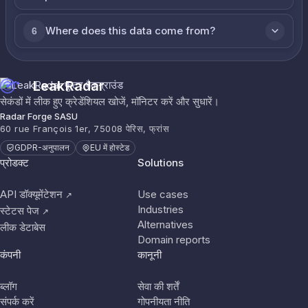
Where does this data come from?
6
LeakRadar
सेकंडों में लीक हुए क्रेडेंशियल खोजें, मॉनिटर करें और सुधारें।
Radar Forge SASU
60 rue François 1er, 75008 पेरिस, फ्रांस
GDPR-अनुपालन
EU में होस्टेड
प्रोडक्ट
Solutions
API डॉक्यूमेंटेशन
Use cases
↗
Industries
स्टेटस पेज
↗
Alternatives
लीक डेटाबेस
Domain reports
कंपनी
कानूनी
ब्लॉग
सेवा की शर्तें
संपर्क करें
गोपनीयता नीति