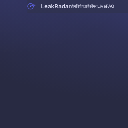
LeakRadar
होम
विशेषताएँ
कीमत
Live
FAQ