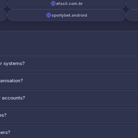
efacil.com.br
sportybet.android
ur systems?
ganisation?
 accounts?
es?
ners?