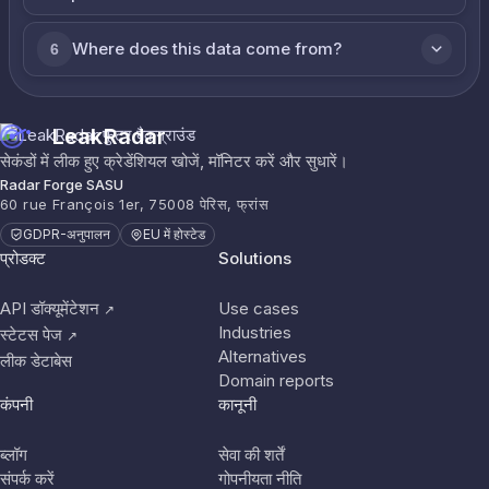
Where does this data come from?
6
LeakRadar
सेकंडों में लीक हुए क्रेडेंशियल खोजें, मॉनिटर करें और सुधारें।
Radar Forge SASU
60 rue François 1er, 75008 पेरिस, फ्रांस
GDPR-अनुपालन
EU में होस्टेड
प्रोडक्ट
Solutions
API डॉक्यूमेंटेशन
Use cases
↗
Industries
स्टेटस पेज
↗
Alternatives
लीक डेटाबेस
Domain reports
कंपनी
कानूनी
ब्लॉग
सेवा की शर्तें
संपर्क करें
गोपनीयता नीति