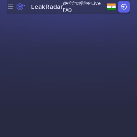
होम
विशेषताएँ
कीमत
Live
LeakRadar
Menu
Skip to content
FAQ