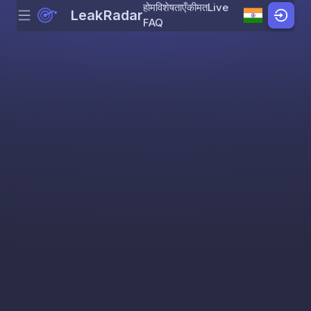
होम
विशेषताएँ
कीमत
Live
LeakRadar
Menu
Skip to content
FAQ