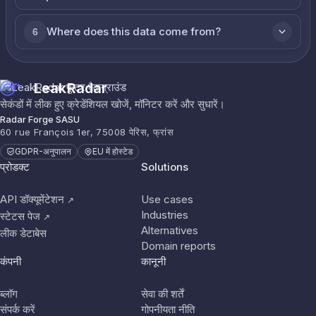
Where does this data come from?
6
LeakRadar
सेकंडों में लीक हुए क्रेडेंशियल खोजें, मॉनिटर करें और सुधारें।
Radar Forge SASU
60 rue François 1er, 75008 पेरिस, फ्रांस
GDPR-अनुपालन
EU में होस्टेड
प्रोडक्ट
Solutions
API डॉक्यूमेंटेशन
Use cases
↗
Industries
स्टेटस पेज
↗
Alternatives
लीक डेटाबेस
Domain reports
कंपनी
कानूनी
ब्लॉग
सेवा की शर्तें
संपर्क करें
गोपनीयता नीति